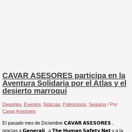
CAVAR ASESORES participa en la
Aventura Solidaria por el Atlas y el
desierto marroquí
Deportes
,
Eventos
,
Noticias
,
Patrocinios
,
Seguros
/ Por
Cavar Asesores
El pasado mes de Diciembre 𝗖𝗔𝗩𝗔𝗥 𝗔𝗦𝗘𝗦𝗢𝗥𝗘𝗦 ,
gracias a 𝗚𝗲𝗻𝗲𝗿𝗮𝗹𝗶 , a 𝗧𝗵𝗲 𝗛𝘂𝗺𝗮𝗻 𝗦𝗮𝗳𝗲𝘁𝘆 𝗡𝗲𝘁 y a la