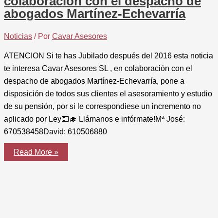
colaboración con el despacho de
acuerdo
de
abogados Martínez-Echevarría
integración
con
Lehiz
Noticias
/ Por
Cavar Asesores
Mediadores
,
S.L.
ATENCION Si te has Jubilado después del 2016 esta noticia
te interesa Cavar Asesores SL , en colaboración con el
despacho de abogados Martínez-Echevarría, pone a
disposición de todos sus clientes el asesoramiento y estudio
de su pensión, por si le correspondiese un incremento no
aplicado por Ley💵‍🎓 Llámanos e infórmate!Mª José:
670538458David: 610506880
Cavar
Read More »
Asesores
SL
,
en
colaboración
con
el
despacho