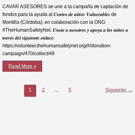
CAVAR ASESORES se une a la campaña de captación de
fondos para la ayuda al 𝑪𝒆𝒏𝒕𝒓𝒐 𝒅𝒆 𝒏𝒊𝒏̃𝒐𝒔 𝑽𝒖𝒍𝒏𝒆𝒓𝒂𝒃𝒍𝒆𝒔 de
Montilla (Córdoba), en colaboración con la ONG
#TheHumanSafetyNet. 𝑼́𝒏𝒆𝒕𝒆 𝒂 𝒏𝒐𝒔𝒐𝒕𝒓𝒐𝒔 𝒚 𝒂𝒑𝒐𝒚𝒂 𝒂 𝒍𝒐𝒔 𝒏𝒊𝒏̃𝒐𝒔 𝒂
𝒕𝒓𝒂𝒗𝒆́𝒔 𝒅𝒆𝒍 𝒔𝒊𝒈𝒖𝒊𝒆𝒏𝒕𝒆 𝒆𝒏𝒍𝒂𝒄𝒆:
https://volunteer.thehumansafetynet.org/#/donation-
campaign/470/collect/49
CAVAR
Read More »
ASESORES
en
colaboración
con
la
1
2
…
5
Siguiente
→
ONG
The
Human
Safety
Net.