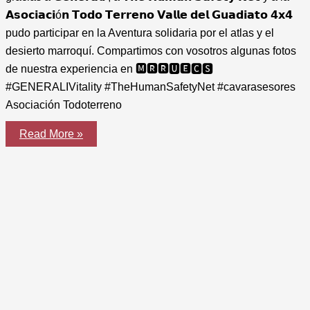
𝗔𝘀𝗼𝗰𝗶𝗮𝗰𝗶ó𝗻 𝗧𝗼𝗱𝗼 𝗧𝗲𝗿𝗿𝗲𝗻𝗼 𝗩𝗮𝗹𝗹𝗲 𝗱𝗲𝗹 𝗚𝘂𝗮𝗱𝗶𝗮𝘁𝗼 𝟰𝘅𝟰
pudo participar en la Aventura solidaria por el atlas y el
desierto marroquí. Compartimos con vosotros algunas fotos
de nuestra experiencia en 🅼🆁🆁🆄🅴🅲🆂
#GENERALIVitality #TheHumanSafetyNet #cavarasesores
Asociación Todoterreno
CAVAR
Read More »
ASESORES
participa
en
la
Aventura
Solidaria
por
el
Atlas
y
el
desierto
marroquí