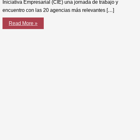
Iniciativa Empresarial (CIE) una jornada de trabajo y
encuentro con las 20 agencias más relevantes […]
Jornada
Read More »
de
trabajo,
cultura
y
patrimonio
con
las
agencias
GENERALI
de
Córdoba