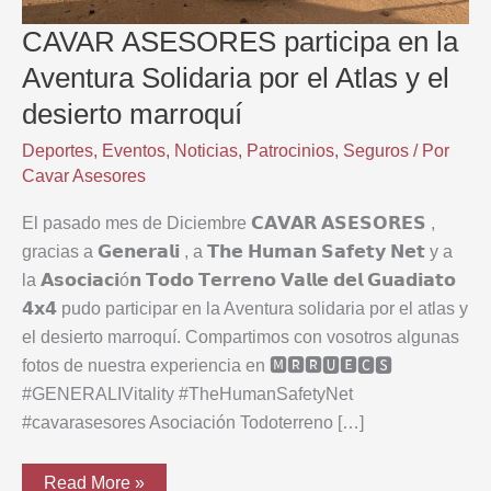
CAVAR ASESORES participa en la
Aventura Solidaria por el Atlas y el
desierto marroquí
Deportes
,
Eventos
,
Noticias
,
Patrocinios
,
Seguros
/ Por
Cavar Asesores
El pasado mes de Diciembre 𝗖𝗔𝗩𝗔𝗥 𝗔𝗦𝗘𝗦𝗢𝗥𝗘𝗦 ,
gracias a 𝗚𝗲𝗻𝗲𝗿𝗮𝗹𝗶 , a 𝗧𝗵𝗲 𝗛𝘂𝗺𝗮𝗻 𝗦𝗮𝗳𝗲𝘁𝘆 𝗡𝗲𝘁 y a
la 𝗔𝘀𝗼𝗰𝗶𝗮𝗰𝗶ó𝗻 𝗧𝗼𝗱𝗼 𝗧𝗲𝗿𝗿𝗲𝗻𝗼 𝗩𝗮𝗹𝗹𝗲 𝗱𝗲𝗹 𝗚𝘂𝗮𝗱𝗶𝗮𝘁𝗼
𝟰𝘅𝟰 pudo participar en la Aventura solidaria por el atlas y
el desierto marroquí. Compartimos con vosotros algunas
fotos de nuestra experiencia en 🅼🆁🆁🆄🅴🅲🆂
#GENERALIVitality #TheHumanSafetyNet
#cavarasesores Asociación Todoterreno […]
CAVAR
Read More »