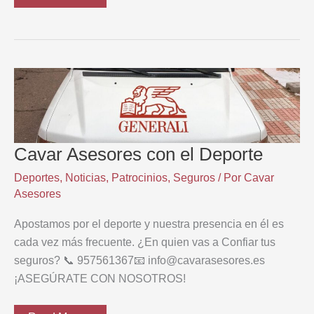
ASESORES
participa
en
la
Aventura
Solidaria
por
el
Atlas
y
el
desierto
marroquí
Cavar Asesores con el Deporte
Deportes
,
Noticias
,
Patrocinios
,
Seguros
/ Por
Cavar
Asesores
Apostamos por el deporte y nuestra presencia en él es
cada vez más frecuente. ¿En quien vas a Confiar tus
seguros? 📞 957561367📧 info@cavarasesores.es
¡ASEGÚRATE CON NOSOTROS!