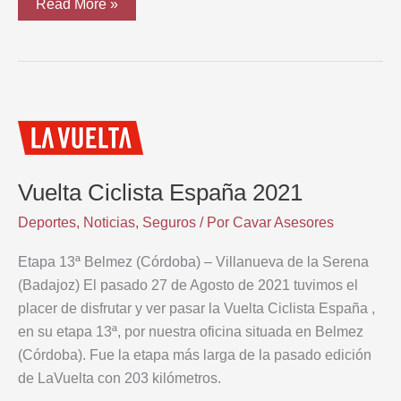
Cavar
Read More »
Asesores
con
el
Deporte
Vuelta Ciclista España 2021
Deportes
,
Noticias
,
Seguros
/ Por
Cavar Asesores
Etapa 13ª Belmez (Córdoba) – Villanueva de la Serena
(Badajoz) El pasado 27 de Agosto de 2021 tuvimos el
placer de disfrutar y ver pasar la Vuelta Ciclista España ,
en su etapa 13ª, por nuestra oficina situada en Belmez
(Córdoba). Fue la etapa más larga de la pasado edición
de LaVuelta con 203 kilómetros.