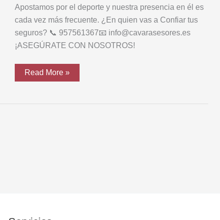
Apostamos por el deporte y nuestra presencia en él es
cada vez más frecuente. ¿En quien vas a Confiar tus
seguros? 📞 957561367📧 info@cavarasesores.es
¡ASEGÚRATE CON NOSOTROS!
Cavar
Read More »
Asesores
con
el
Deporte